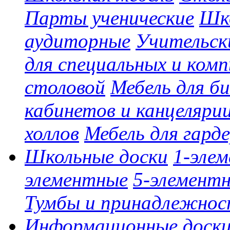
Парты ученические
Шко
аудиторные
Учительск
для специальных и ком
столовой
Мебель для б
кабинетов и канцеляри
холлов
Мебель для гард
Школьные доски
1-эле
элементные
5-элемент
Тумбы и принадлежно
Информационные доск