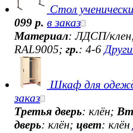
Стол ученическ
099 р.
в заказ
Материал
: ЛДСП/клен
RAL9005;
гр.
: 4-6
Друг
Шкаф для одежд
заказ
Третья дверь
: клён;
Вт
дверь
: клён;
цвет
: клён