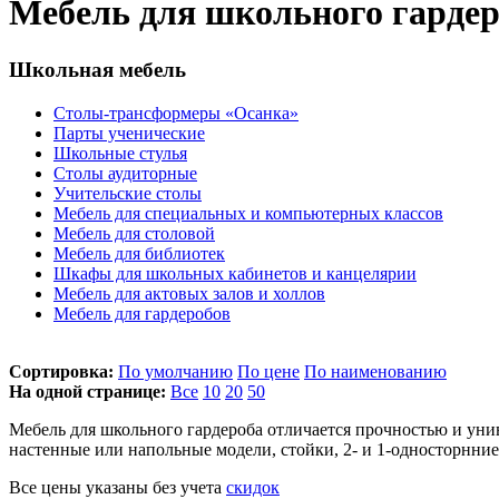
Мебель для школьного гарде
Школьная мебель
Столы-трансформеры «Осанка»
Парты ученические
Школьные стулья
Столы аудиторные
Учительские столы
Мебель для специальных и компьютерных классов
Мебель для столовой
Мебель для библиотек
Шкафы для школьных кабинетов и канцелярии
Мебель для актовых залов и холлов
Мебель для гардеробов
Сортировка:
По умолчанию
По цене
По наименованию
На одной странице:
Все
10
20
50
Мебель для школьного гардероба отличается прочностью и уни
настенные или напольные модели, стойки, 2- и 1-односторнние
Все цены указаны без учета
скидок