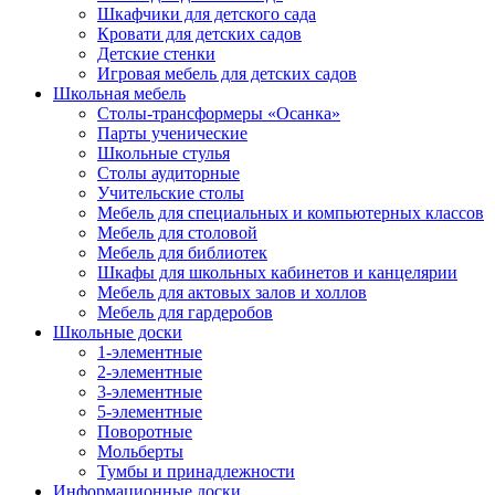
Шкафчики для детского сада
Кровати для детских садов
Детские стенки
Игровая мебель для детских садов
Школьная мебель
Столы-трансформеры «Осанка»
Парты ученические
Школьные стулья
Столы аудиторные
Учительские столы
Мебель для специальных и компьютерных классов
Мебель для столовой
Мебель для библиотек
Шкафы для школьных кабинетов и канцелярии
Мебель для актовых залов и холлов
Мебель для гардеробов
Школьные доски
1-элементные
2-элементные
3-элементные
5-элементные
Поворотные
Мольберты
Тумбы и принадлежности
Информационные доски