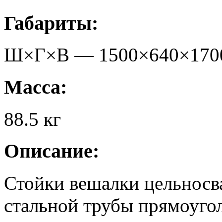
Габариты:
Ш×Г×В —
1500
×
640
×
170
Масса:
88.5
кг
Описание:
Стойки вешалки цельносв
стальной трубы прямоуго