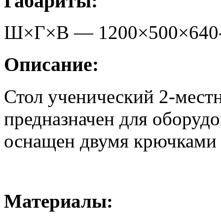
Габариты:
Ш×Г×В —
1200
×
500
×
640
Описание:
Стол ученический 2-мест
предназначен для оборудо
оснащен двумя крючками 
Материалы: