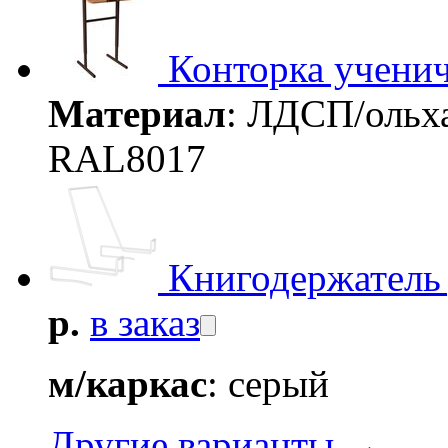
Конторка ученич
Материал
: ЛДСП/ольх
RAL8017
Книгодержатель 
р.
в заказ
м/каркас
: серый
Другие варианты →