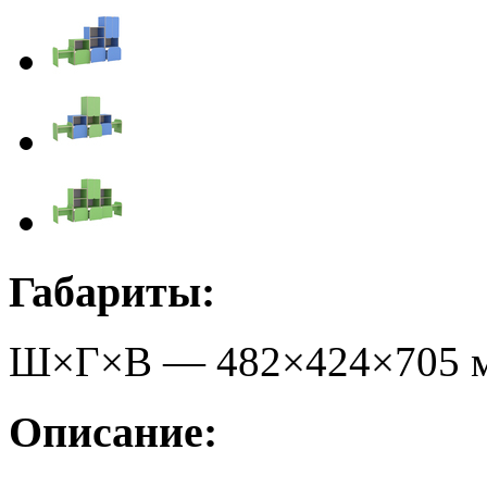
Габариты:
Ш×Г×В —
482
×
424
×
705
Описание: