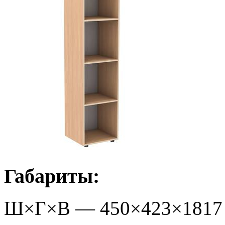
Габариты:
Ш×Г×В —
450
×
423
×
1817