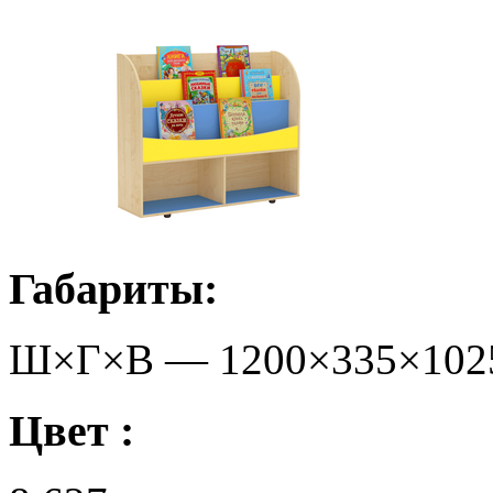
Габариты:
Ш×Г×В —
1200
×
335
×
102
Цвет :