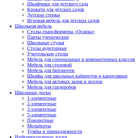
Шкафчики для детского сада
Кровати для детских садов
Детские стенки
Игровая мебель для детских садов
Школьная мебель
Столы-трансформеры «Осанка»
Парты ученические
Школьные стулья
Столы аудиторные
Учительские столы
Мебель для специальных и компьютерных классов
Мебель для столовой
Мебель для библиотек
Шкафы для школьных кабинетов и канцелярии
Мебель для актовых залов и холлов
Мебель для гардеробов
Школьные доски
1-элементные
2-элементные
3-элементные
5-элементные
Поворотные
Мольберты
Тумбы и принадлежности
Информационные доски