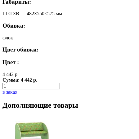
Габариты:
Ш×Г×В —
482
×
550
×
575
мм
Обивка:
флок
Цвет обивки:
Цвет :
4 442
р.
Сумма:
4 442
р.
в заказ
Дополняющие товары