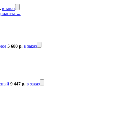
.
в заказ
арианты →
ное
5 680 р.
в заказ
асный
9 447 р.
в заказ