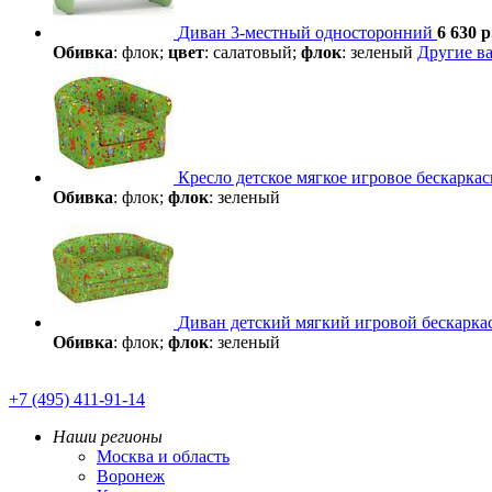
Диван 3-местный односторонний
6 630 р
Обивка
: флок;
цвет
: салатовый;
флок
: зеленый
Другие в
Кресло детское мягкое игровое бескаркас
Обивка
: флок;
флок
: зеленый
Диван детский мягкий игровой бескарк
Обивка
: флок;
флок
: зеленый
+7 (495) 411-91-14
Наши регионы
Москва и область
Воронеж