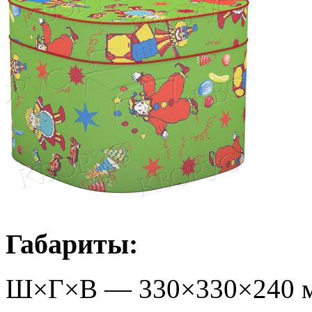
Габариты:
Ш×Г×В —
330
×
330
×
240