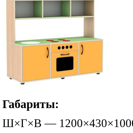
Габариты:
Ш×Г×В —
1200
×
430
×
100