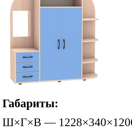
Габариты:
Ш×Г×В —
1228
×
340
×
120