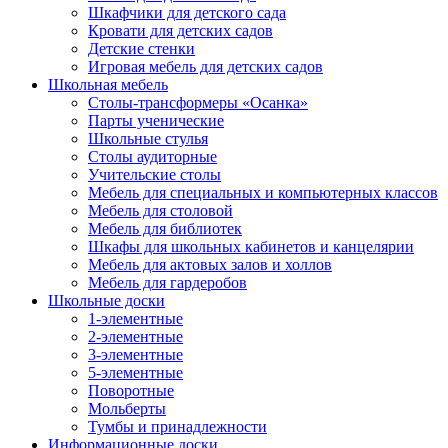
Шкафчики для детского сада
Кровати для детских садов
Детские стенки
Игровая мебель для детских садов
Школьная мебель
Столы-трансформеры «Осанка»
Парты ученические
Школьные стулья
Столы аудиторные
Учительские столы
Мебель для специальных и компьютерных классов
Мебель для столовой
Мебель для библиотек
Шкафы для школьных кабинетов и канцелярии
Мебель для актовых залов и холлов
Мебель для гардеробов
Школьные доски
1-элементные
2-элементные
3-элементные
5-элементные
Поворотные
Мольберты
Тумбы и принадлежности
Информационные доски