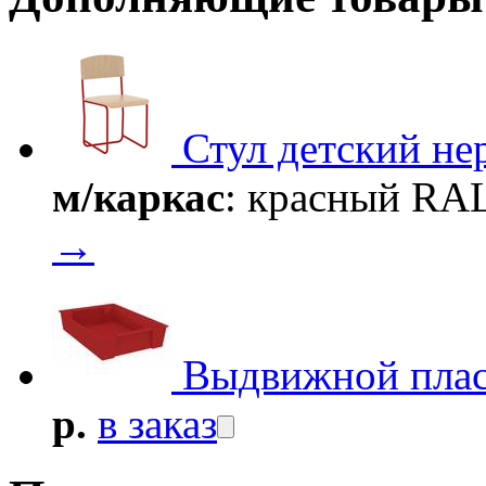
Стул детский н
м/каркас
: красный RA
→
Выдвижной плас
р.
в заказ