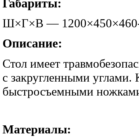
Габариты:
Ш×Г×В —
1200
×
450
×
460
Описание:
Стол имеет травмобезопа
с закругленными углами. 
быстросъемными ножкам
Материалы: