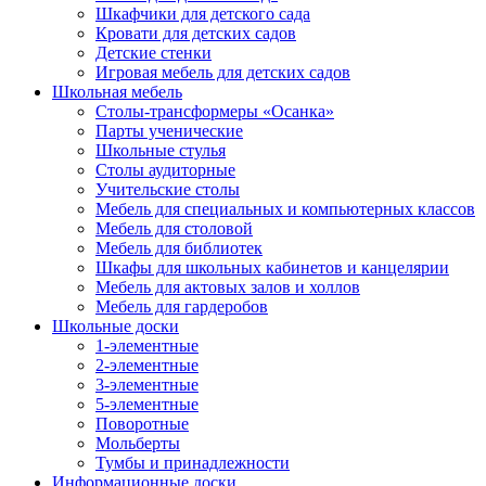
Шкафчики для детского сада
Кровати для детских садов
Детские стенки
Игровая мебель для детских садов
Школьная мебель
Столы-трансформеры «Осанка»
Парты ученические
Школьные стулья
Столы аудиторные
Учительские столы
Мебель для специальных и компьютерных классов
Мебель для столовой
Мебель для библиотек
Шкафы для школьных кабинетов и канцелярии
Мебель для актовых залов и холлов
Мебель для гардеробов
Школьные доски
1-элементные
2-элементные
3-элементные
5-элементные
Поворотные
Мольберты
Тумбы и принадлежности
Информационные доски