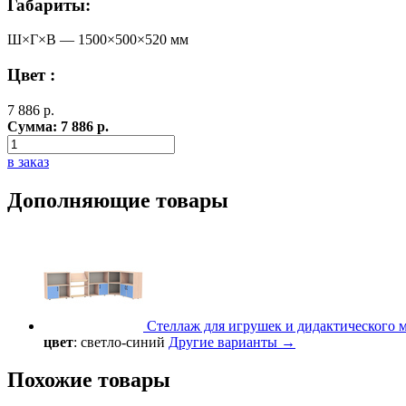
Габариты:
Ш×Г×В —
1500
×
500
×
520
мм
Цвет :
7 886
р.
Сумма:
7 886
р.
в заказ
Дополняющие товары
Стеллаж для игрушек и дидактического м
цвет
: светло-синий
Другие варианты →
Похожие товары