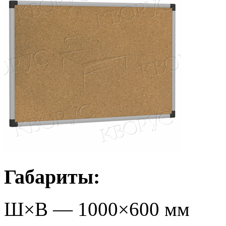
Габариты:
Ш×В —
1000
×
600
мм