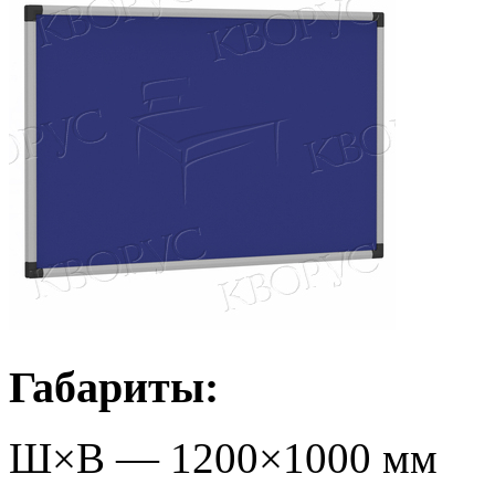
Габариты:
Ш×В —
1200
×
1000
мм