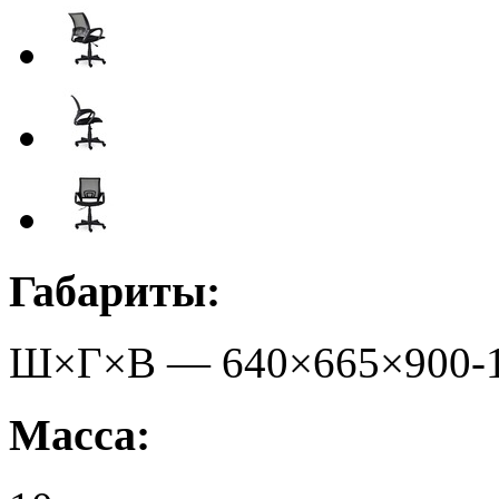
Габариты:
Ш×Г×В —
640
×
665
×
900-
Масса: