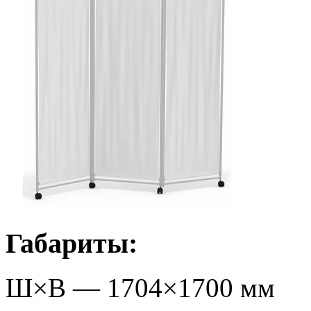
Габариты:
Ш×В —
1704
×
1700
мм