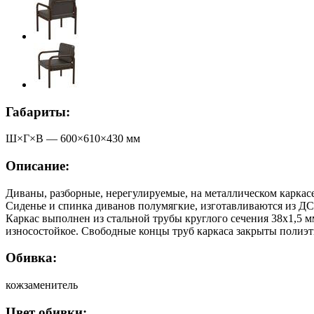
Габариты:
Ш×Г×В —
600
×
610
×
430
мм
Описание:
Диваны, разборные, нерегулируемые, на металлическом каркасе
Сиденье и спинка диванов полумягкие, изготавливаются из Д
Каркас выполнен из стальной трубы круглого сечения 38х1,5 
износостойкое. Свободные концы труб каркаса закрыты полиэт
Обивка:
кожзаменитель
Цвет обивки: