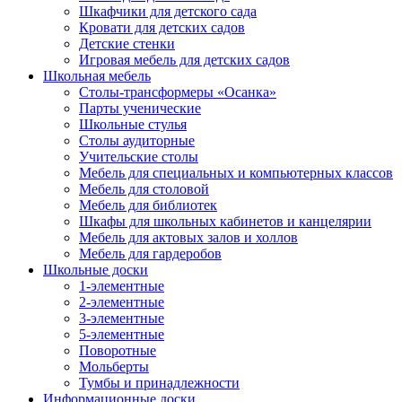
Шкафчики для детского сада
Кровати для детских садов
Детские стенки
Игровая мебель для детских садов
Школьная мебель
Столы-трансформеры «Осанка»
Парты ученические
Школьные стулья
Столы аудиторные
Учительские столы
Мебель для специальных и компьютерных классов
Мебель для столовой
Мебель для библиотек
Шкафы для школьных кабинетов и канцелярии
Мебель для актовых залов и холлов
Мебель для гардеробов
Школьные доски
1-элементные
2-элементные
3-элементные
5-элементные
Поворотные
Мольберты
Тумбы и принадлежности
Информационные доски