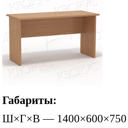
Габариты:
Ш×Г×В —
1400
×
600
×
750