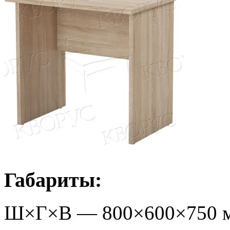
Габариты:
Ш×Г×В —
800
×
600
×
750