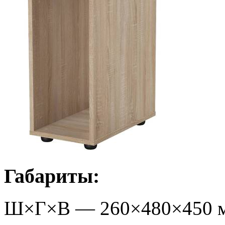
Габариты:
Ш×Г×В —
260
×
480
×
450