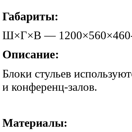
Габариты:
Ш×Г×В —
1200
×
560
×
460
Описание:
Блоки стульев используют
и конференц-залов.
Материалы: