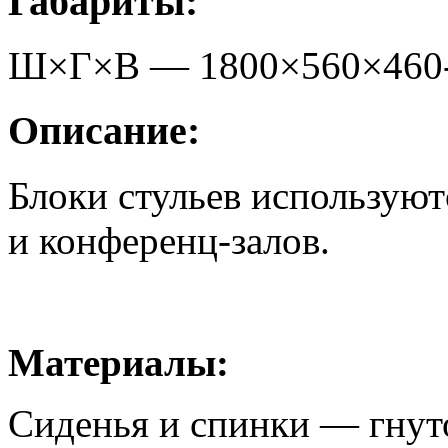
Габариты:
Ш×Г×В —
1800
×
560
×
460
Описание:
Блоки стульев используют
и конференц-залов.
Материалы:
Сиденья и спинки — гнут