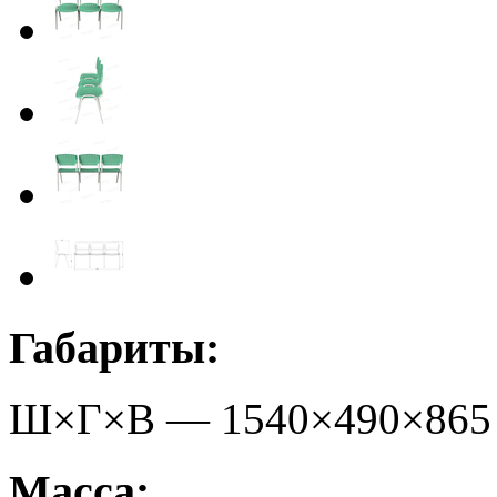
Габариты:
Ш×Г×В —
1540
×
490
×
865
Масса: