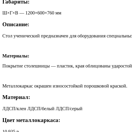
Габариты:
Ш×Г×В —
1200
×
600
×
760
мм
Описание:
Стол ученический предназначен для оборудования специальных
Материалы:
Покрытие столешницы — пластик, края облицованы ударосто
Металлокаркас окрашен износостойкой порошковой краской.
Материал:
ЛДСП/клен
ЛДСП/белый
ЛДСП/серый
Цвет металлокаркаса:
10 935
р.