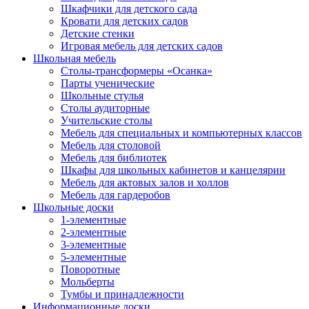
Шкафчики для детского сада
Кровати для детских садов
Детские стенки
Игровая мебель для детских садов
Школьная мебель
Столы-трансформеры «Осанка»
Парты ученические
Школьные стулья
Столы аудиторные
Учительские столы
Мебель для специальных и компьютерных классов
Мебель для столовой
Мебель для библиотек
Шкафы для школьных кабинетов и канцелярии
Мебель для актовых залов и холлов
Мебель для гардеробов
Школьные доски
1-элементные
2-элементные
3-элементные
5-элементные
Поворотные
Мольберты
Тумбы и принадлежности
Информационные доски