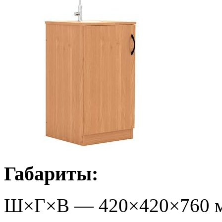
Габариты:
Ш×Г×В —
420
×
420
×
760