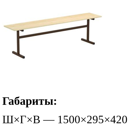
Габариты:
Ш×Г×В —
1500
×
295
×
420