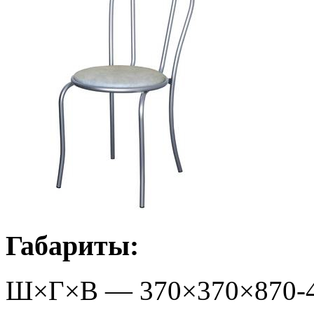
Габариты:
Ш×Г×В —
370
×
370
×
870-