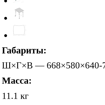
Габариты:
Ш×Г×В —
668
×
580
×
640-
Масса:
11.1
кг