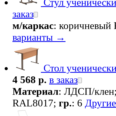
Стул ученическ
заказ
м/каркас
: коричневый
варианты →
Стол ученическ
4 568 р.
в заказ
Материал
: ЛДСП/клен
RAL8017;
гр.
: 6
Другие