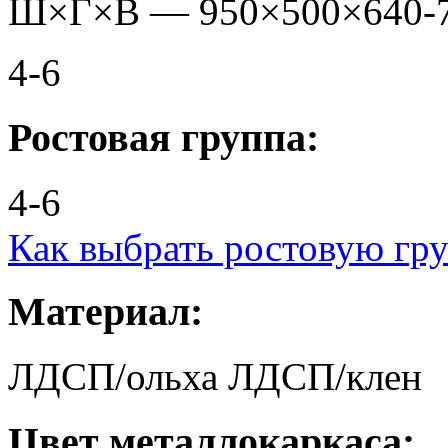
Ш×Г×В —
950
×
500
×
640-
4-6
Ростовая группа:
4-6
Как выбрать ростовую гр
Материал:
ЛДСП/ольха
ЛДСП/клен
Цвет металлокаркаса: