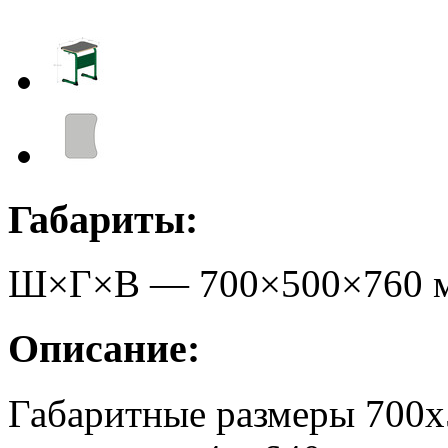
Габариты:
Ш×Г×В —
700
×
500
×
760
Описание:
Габаритные размеры 700х5