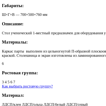
Габариты:
Ш×Г×В —
700
×
500
×
760
мм
Описание:
Стол ученический 1-местный предназначен для оборудования у
Материалы:
Каркас парты выполнен из цельногнутой П-образной плоскоов
краской. Столешница и экран изготовлены из ламинированно
6
Ростовая группа:
3
4
5
6
7
Как выбрать ростовую группу?
Материал:
ЛДСП/клен
ЛДСП/ольха
ЛДСП/белый
ЛДСП/серый