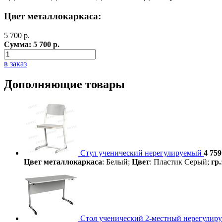
Цвет металлокаркаса:
5 700
р.
Сумма:
5 700
р.
в заказ
Дополняющие товары
Стул ученический нерегулируемый
4 759
Цвет металлокаркаса
: Белый;
Цвет
: Пластик Серый;
гр.
Стол ученический 2-местный нерегулир