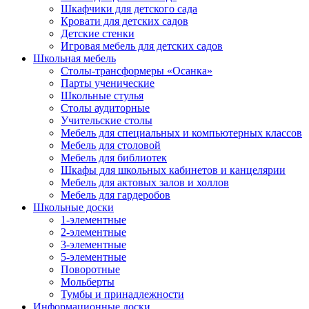
Шкафчики для детского сада
Кровати для детских садов
Детские стенки
Игровая мебель для детских садов
Школьная мебель
Столы-трансформеры «Осанка»
Парты ученические
Школьные стулья
Столы аудиторные
Учительские столы
Мебель для специальных и компьютерных классов
Мебель для столовой
Мебель для библиотек
Шкафы для школьных кабинетов и канцелярии
Мебель для актовых залов и холлов
Мебель для гардеробов
Школьные доски
1-элементные
2-элементные
3-элементные
5-элементные
Поворотные
Мольберты
Тумбы и принадлежности
Информационные доски