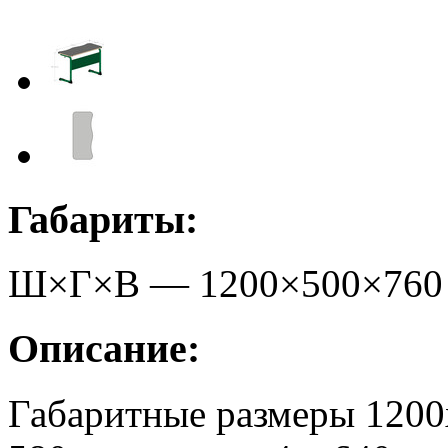
Габариты:
Ш×Г×В —
1200
×
500
×
760
Описание:
Габаритные размеры 1200х