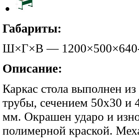
Габариты:
Ш×Г×В —
1200
×
500
×
640
Описание:
Каркас стола выполнен из
трубы, сечением 50х30 и 
мм. Окрашен ударо и изн
полимерной краской. Мех