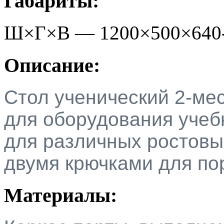
Габариты:
Ш×Г×В —
1200
×
500
×
640
Описание:
Стол ученический 2-ме
для оборудования учеб
для различных ростовы
двумя крючками для по
Материалы: