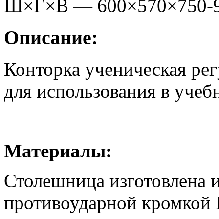
Ш×Г×В —
600
×
570
×
750-
Описание:
Конторка ученическая рег
для использования в учеб
Материалы:
Столешница изготовлена 
противоударной кромкой