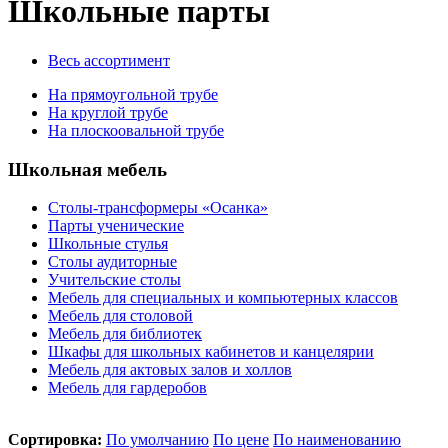
Школьные парты
Весь ассортимент
На прямоугольной трубе
На круглой трубе
На плоскоовальной трубе
Школьная мебель
Столы-трансформеры «Осанка»
Парты ученические
Школьные стулья
Столы аудиторные
Учительские столы
Мебель для специальных и компьютерных классов
Мебель для столовой
Мебель для библиотек
Шкафы для школьных кабинетов и канцелярии
Мебель для актовых залов и холлов
Мебель для гардеробов
Сортировка:
По умолчанию
По цене
По наименованию