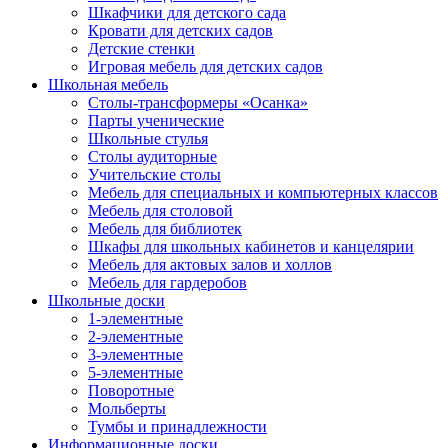
Шкафчики для детского сада
Кровати для детских садов
Детские стенки
Игровая мебель для детских садов
Школьная мебель
Столы-трансформеры «Осанка»
Парты ученические
Школьные стулья
Столы аудиторные
Учительские столы
Мебель для специальных и компьютерных классов
Мебель для столовой
Мебель для библиотек
Шкафы для школьных кабинетов и канцелярии
Мебель для актовых залов и холлов
Мебель для гардеробов
Школьные доски
1-элементные
2-элементные
3-элементные
5-элементные
Поворотные
Мольберты
Тумбы и принадлежности
Информационные доски