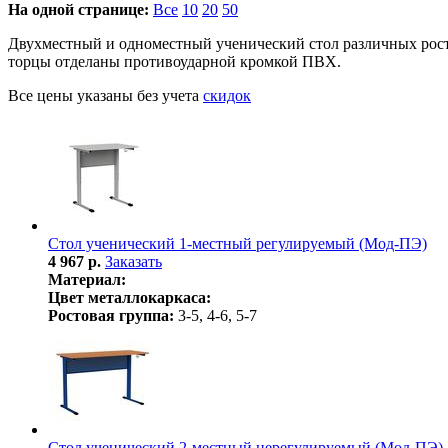
На одной странице:
Все
10
20
50
Двухместный и одноместный ученический стол различных рост
торцы отделаны противоударной кромкой ПВХ.
Все цены указаны без учета
скидок
Стол ученический 1-местный регулируемый (Мод-ПЭ)
4 967 р.
Заказать
Материал:
Цвет металлокаркаса:
Ростовая группа:
3-5, 4-6, 5-7
Стол ученический 2-местный нерегулируемый (Мод-ПЭ)