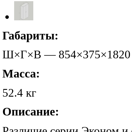
Габариты:
Ш×Г×В —
854
×
375
×
1820
Масса:
52.4
кг
Описание:
Различие серии Эконом и