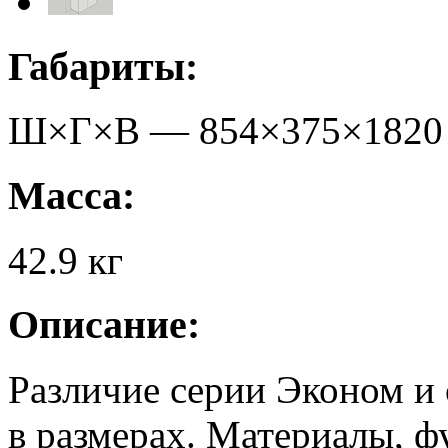
Габариты:
Ш×Г×В —
854
×
375
×
1820
Масса:
42.9
кг
Описание:
Различие серии Эконом и
в размерах. Материалы, ф