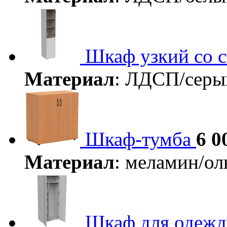
Шкаф узкий со 
Материал
: ЛДСП/сер
Шкаф-тумба
6 0
Материал
: меламин/о
Шкаф для одеж