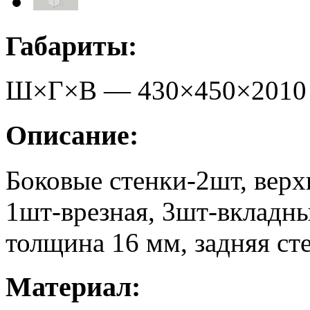
Габариты:
Ш×Г×В —
430
×
450
×
2010
Описание:
Боковые стенки-2шт, верх
1шт-врезная, 3шт-вкладны
толщина 16 мм, задняя ст
Материал: