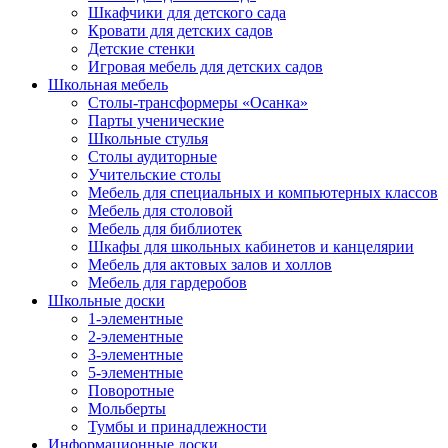
Шкафчики для детского сада
Кровати для детских садов
Детские стенки
Игровая мебель для детских садов
Школьная мебель
Столы-трансформеры «Осанка»
Парты ученические
Школьные стулья
Столы аудиторные
Учительские столы
Мебель для специальных и компьютерных классов
Мебель для столовой
Мебель для библиотек
Шкафы для школьных кабинетов и канцелярии
Мебель для актовых залов и холлов
Мебель для гардеробов
Школьные доски
1-элементные
2-элементные
3-элементные
5-элементные
Поворотные
Мольберты
Тумбы и принадлежности
Информационные доски