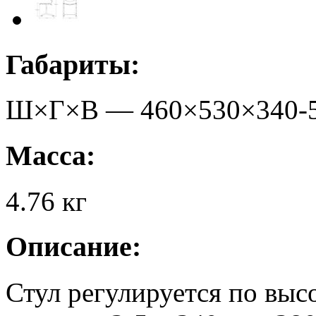
Габариты:
Ш×Г×В —
460
×
530
×
340-
Масса:
4.76
кг
Описание:
Стул регулируется по выс