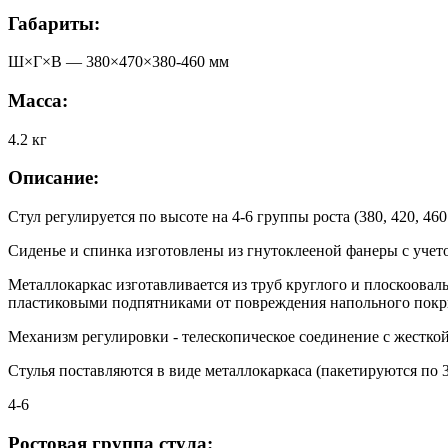
Габариты:
Ш×Г×В —
380
×
470
×
380-460
мм
Масса:
4.2
кг
Описание:
Стул регулируется по высоте на 4-6 группы роста (380, 420, 460
Сиденье и спинка изготовлены из гнутоклееной фанеры с учет
Металлокаркас изготавливается из труб круглого и плоскоова
пластиковыми подпятниками от повреждения напольного покр
Механизм регулировки - телескопическое соединение с жестко
Стулья поставляются в виде металлокаркаса (пакетируются по 3
4-6
Ростовая группа стула: