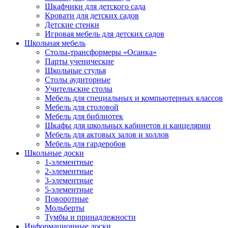
Шкафчики для детского сада
Кровати для детских садов
Детские стенки
Игровая мебель для детских садов
Школьная мебель
Столы-трансформеры «Осанка»
Парты ученические
Школьные стулья
Столы аудиторные
Учительские столы
Мебель для специальных и компьютерных классов
Мебель для столовой
Мебель для библиотек
Шкафы для школьных кабинетов и канцелярии
Мебель для актовых залов и холлов
Мебель для гардеробов
Школьные доски
1-элементные
2-элементные
3-элементные
5-элементные
Поворотные
Мольберты
Тумбы и принадлежности
Информационные доски