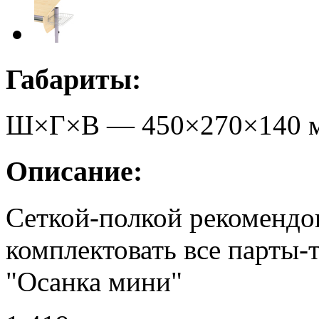
Габариты:
Ш×Г×В —
450
×
270
×
140
Описание:
Сеткой-полкой рекомендо
комплектовать все парты-
"Осанка мини"