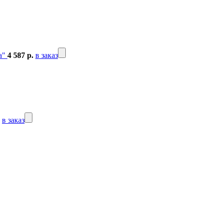
а"
4 587 р.
в заказ
в заказ