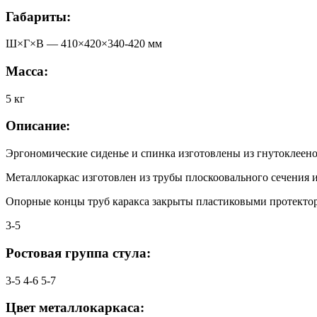
Габариты:
Ш×Г×В —
410
×
420
×
340-420
мм
Масса:
5
кг
Описание:
Эргономические сиденье и спинка изготовлены из гнутоклеено
Металлокаркас изготовлен из трубы плоскоовального сечения 
Опорные концы труб каракса закрыты пластиковыми протекто
3-5
Ростовая группа стула:
3-5
4-6
5-7
Цвет металлокаркаса: