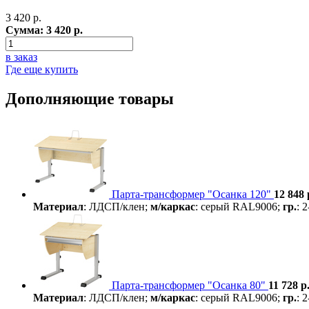
3 420
р.
Сумма:
3 420
р.
в заказ
Где еще купить
Дополняющие товары
Парта-трансформер "Осанка 120"
12 848 
Материал
: ЛДСП/клен;
м/каркас
: серый RAL9006;
гр.
: 
Парта-трансформер "Осанка 80"
11 728 р
Материал
: ЛДСП/клен;
м/каркас
: серый RAL9006;
гр.
: 