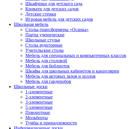
Шкафчики для детского сада
Кровати для детских садов
Детские стенки
Игровая мебель для детских садов
Школьная мебель
Столы-трансформеры «Осанка»
Парты ученические
Школьные стулья
Столы аудиторные
Учительские столы
Мебель для специальных и компьютерных классов
Мебель для столовой
Мебель для библиотек
Шкафы для школьных кабинетов и канцелярии
Мебель для актовых залов и холлов
Мебель для гардеробов
Школьные доски
1-элементные
2-элементные
3-элементные
5-элементные
Поворотные
Мольберты
Тумбы и принадлежности
Информационные доски