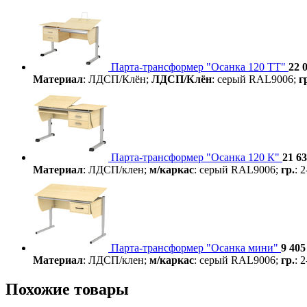
Парта-трансформер "Осанка 120 ТТ"
22 
Материал
: ЛДСП/Клён;
ЛДСП/Клён
: серый RAL9006;
г
Парта-трансформер "Осанка 120 К"
21 63
Материал
: ЛДСП/клен;
м/каркас
: серый RAL9006;
гр.
: 
Парта-трансформер "Осанка мини"
9 405
Материал
: ЛДСП/клен;
м/каркас
: серый RAL9006;
гр.
: 
Похожие товары