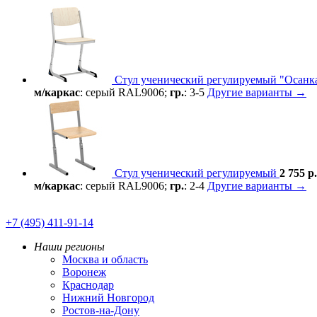
Стул ученический регулируемый "Осанк
м/каркас
: серый RAL9006;
гр.
: 3-5
Другие варианты →
Стул ученический регулируемый
2 755 р.
м/каркас
: серый RAL9006;
гр.
: 2-4
Другие варианты →
+7 (495) 411-91-14
Наши регионы
Москва и область
Воронеж
Краснодар
Нижний Новгород
Ростов-на-Дону