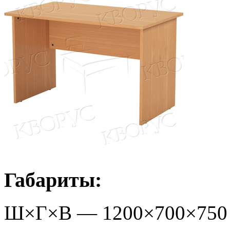
Габариты:
Ш×Г×В —
1200
×
700
×
750