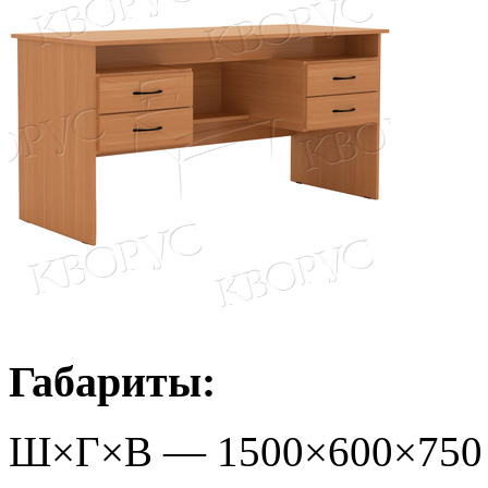
Габариты:
Ш×Г×В —
1500
×
600
×
750